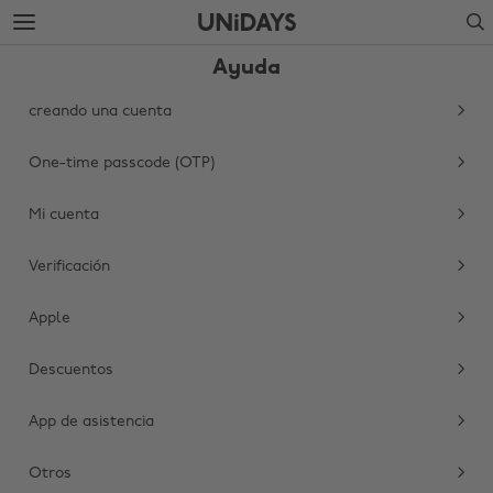
Saltar
Saltar
Search
al
al
contenido
pie
Ayuda
principal
de
página
creando una cuenta
One-time passcode (OTP)
Mi cuenta
Verificación
Apple
Cambiar región
Descuentos
Australia
Nederland
Belgique
New Zealand
App de asistencia
Brasil
Norge
Otros
Canada
Österreich