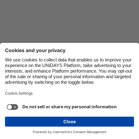
Danmark
Schweiz
Deutschland
Singapore
España
South Korea
France
Suomi
India
Sverige
Indonesia
United Kingdom
Contacto
Empresa
Prensa
Trabaja con nosotros
Ireland
United States
Italia
Việt Nam
Soporte
Términos de servicio
Política de cookies
Malaysia
ไทย
Configuración de cookies
Política de privacidad
México
Accesibilidad
Divulgación de anuncio
México
Ver más
Carousel:Next
Copyright © UNiDAYS. Todos los derechos reservados.