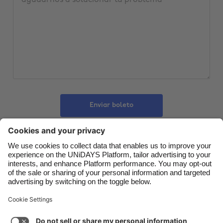
Belgique
New Zealand
Brasil
Norge
Canada
Österreich
Danmark
Schweiz
Deutschland
Singapore
España
South Korea
Enviar boleto
France
Suomi
India
Sverige
Indonesia
United Kingdom
Contacto
Empresa
Prensa
Trabaja con nosotros
Ireland
United States
Italia
Việt Nam
Soporte
Términos de servicio
Política de cookies
Malaysia
ไทย
Configuración de cookies
Política de privacidad
México