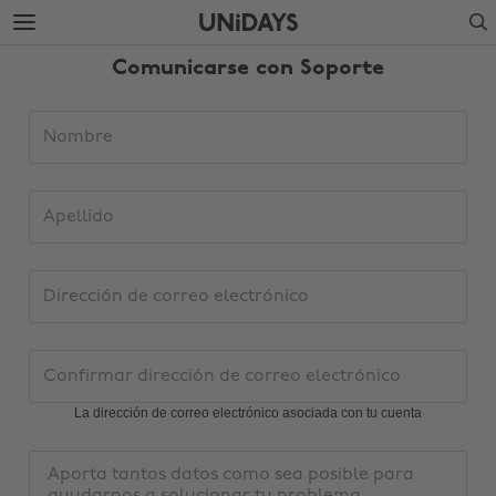
Saltar
Saltar
Search
al
al
contenido
pie
Comunicarse con Soporte
principal
de
página
Datos
Nombre
de
solicitud
de
Apellido
soporte
Dirección
de
correo
electrónico
Confirmar
dirección
de
La dirección de correo electrónico asociada con tu cuenta
Cambiar región
correo
electrónico
Mensaje
Australia
Nederland