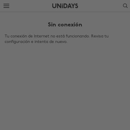
Saltar
Saltar
Search
al
al
contenido
pie
principal
de
Sin conexión
página
Tu conexión de Internet no está funcionando. Revisa tu
configuración e intenta de nuevo.
Cambiar región
Australia
Nederland
Belgique
New Zealand
Brasil
Norge
Canada
Österreich