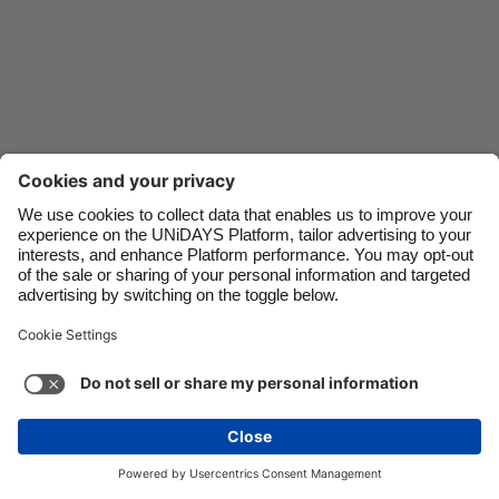
Danmark
Schweiz
Deutschland
Singapore
España
South Korea
France
Suomi
India
Sverige
Indonesia
United Kingdom
Contacto
Empresa
Prensa
Trabaja con nosotros
Ireland
United States
Italia
Việt Nam
Soporte
Términos de servicio
Política de cookies
Malaysia
ไทย
Configuración de cookies
Política de privacidad
México
Accesibilidad
Divulgación de anuncio
México
Ver más
Carousel:Next
Copyright © UNiDAYS. Todos los derechos reservados.