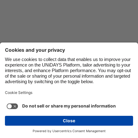
Danmark
Schweiz
Deutschland
Singapore
España
South Korea
France
Suomi
India
Sverige
Indonesia
United Kingdom
Contacto
Empresa
Prensa
Trabaja con nosotros
Ireland
United States
Italia
Việt Nam
Soporte
Términos de servicio
Política de cookies
Malaysia
ไทย
Configuración de cookies
Política de privacidad
México
Accesibilidad
Divulgación de anuncio
México
Ver más
Carousel:Next
Copyright © UNiDAYS. Todos los derechos reservados.