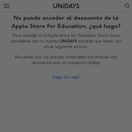
Saltar
Saltar
Search
al
al
contenido
pie
No puedo acceder al descuento de la
principal
de
página
Apple Store for Education, ¿qué hago?
Para acceder a la Apple Store for Education Store como
estudiante con tu cuenta
UNiDAYS
tendrás que hacer clic
en el siguiente enlace:
Recuerda que los precios mostrados son precios con
descuento que no requieren código.
haga clic aquí
Cambiar región
Australia
Nederland
Belgique
New Zealand
Brasil
Norge
Canada
Österreich