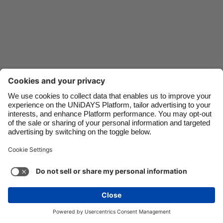
Danmark
Schweiz
Deutschland
Singapore
España
South Korea
France
Suomi
India
Sverige
Indonesia
United Kingdom
Contacto
Empresa
Prensa
Trabaja con nosotros
Ireland
United States
Italia
Việt Nam
Soporte
Términos de servicio
Política de cookies
Malaysia
ไทย
Configuración de cookies
Política de privacidad
México
Accesibilidad
Divulgación de anuncio
México
Ver más
Carousel:Next
Copyright © UNiDAYS. Todos los derechos reservados.