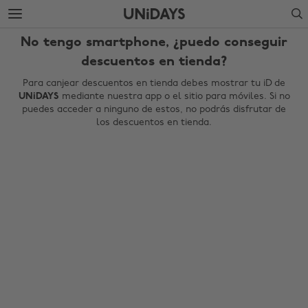
Saltar
Saltar
Search
al
al
contenido
pie
No tengo smartphone, ¿puedo conseguir
principal
de
página
descuentos en tienda?
Para canjear descuentos en tienda debes mostrar tu iD de
UNiDAYS
mediante nuestra app o el sitio para móviles. Si no
puedes acceder a ninguno de estos, no podrás disfrutar de
los descuentos en tienda.
Cambiar región
Australia
Nederland
Belgique
New Zealand
Brasil
Norge
Canada
Österreich