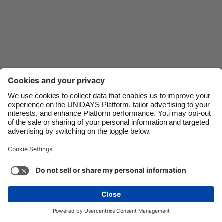
Danmark
Schweiz
Deutschland
Singapore
España
South Korea
France
Suomi
India
Sverige
Indonesia
United Kingdom
Contacto
Empresa
Prensa
Trabaja con nosotros
Ireland
United States
Italia
Việt Nam
Soporte
Términos de servicio
Política de cookies
Malaysia
ไทย
Configuración de cookies
Política de privacidad
México
Accesibilidad
Divulgación de anuncio
México
Ver más
Carousel:Next
Copyright © UNiDAYS. Todos los derechos reservados.