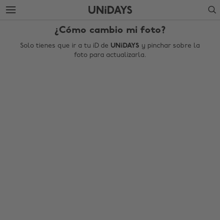
Saltar
Saltar
Search
al
al
contenido
pie
¿Cómo cambio mi foto?
principal
de
página
Solo tienes que ir a tu iD de
UNiDAYS
y pinchar sobre la
foto para actualizarla.
Cambiar región
Australia
Nederland
Belgique
New Zealand
Brasil
Norge
Canada
Österreich