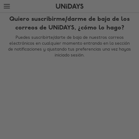
Saltar
Saltar
al
al
contenido
pie
Quiero suscribirme/darme de baja de los
principal
de
página
correos de UNiDAYS, ¿cómo lo hago?
Puedes suscribirte/darte de baja de nuestros correos
electrónicos en cualquier momento entrando en la sección
de notificaciones y ajustando tus preferencias una vez hayas
iniciado sesión.
Cambiar región
Australia
Nederland
Belgique
New Zealand
Brasil
Norge
Canada
Österreich