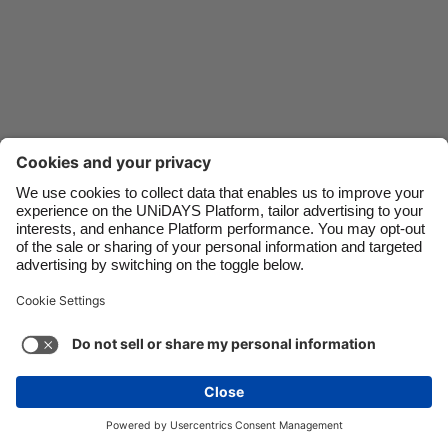
Danmark
Schweiz
Deutschland
Singapore
España
South Korea
France
Suomi
India
Sverige
Indonesia
United Kingdom
Ireland
United States
Italia
Việt Nam
Soporte
Términos de servicio
Política de cookies
Malaysia
ไทย
Configuración de cookies
Política de privacidad
México
Accesibilidad
Guatemala
Ver más
Carousel:Next
Copyright © UNiDAYS. Todos los derechos reservados.