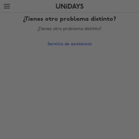
Saltar
Saltar
al
al
contenido
pie
¿Tienes otro problema distinto?
principal
de
página
¿Tienes otro problema distinto?
Servicio de asistencia
Cambiar región
Australia
Nederland
Belgique
New Zealand
Brasil
Norge
Canada
Österreich