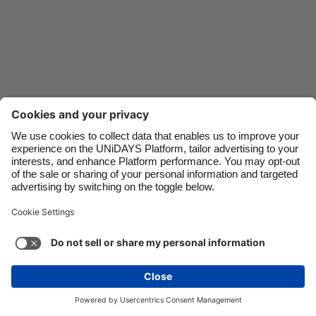
Danmark
Schweiz
Deutschland
Singapore
España
South Korea
France
Suomi
India
Sverige
Indonesia
United Kingdom
Ireland
United States
Italia
Việt Nam
Soporte
Términos de servicio
Política de cookies
Malaysia
ไทย
Configuración de cookies
Política de privacidad
México
Accesibilidad
Guatemala
Ver más
Carousel:Next
Copyright © UNiDAYS. Todos los derechos reservados.