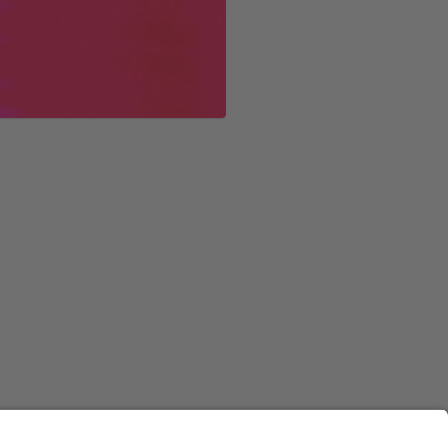
Australia
Nederland
Belgique
New Zealand
Brasil
Norge
Canada
Österreich
Danmark
Schweiz
Deutschland
Singapore
España
South Korea
France
Suomi
India
Sverige
Indonesia
United Kingdom
Ireland
United States
Italia
Việt Nam
Malaysia
ไทย