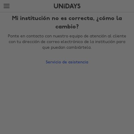
Saltar
Saltar
al
al
contenido
pie
Mi institución no es correcta, ¿cómo la
principal
de
página
cambio?
Ponte en contacto con nuestro equipo de atención al cliente
con tu dirección de correo electrónico de la institución para
que puedan cambiártela.
Servicio de asistencia
Cambiar región
Australia
Nederland
Belgique
New Zealand
Brasil
Norge
Canada
Österreich