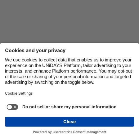
Danmark
Schweiz
Deutschland
Singapore
España
South Korea
France
Suomi
India
Sverige
Indonesia
United Kingdom
Ireland
United States
Italia
Việt Nam
Soporte
Términos de servicio
Política de cookies
Malaysia
ไทย
Configuración de cookies
Política de privacidad
México
Accesibilidad
Guatemala
Ver más
Carousel:Next
Copyright © UNiDAYS. Todos los derechos reservados.