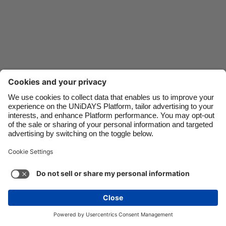
Danmark
Schweiz
Deutschland
Singapore
España
South Korea
France
Suomi
India
Sverige
Indonesia
United Kingdom
Ireland
United States
Italia
Việt Nam
Soporte
Términos de servicio
Política de cookies
Malaysia
ไทย
Configuración de cookies
Política de privacidad
México
Accesibilidad
Guatemala
Ver más
Carousel:Next
Copyright © UNiDAYS. Todos los derechos reservados.