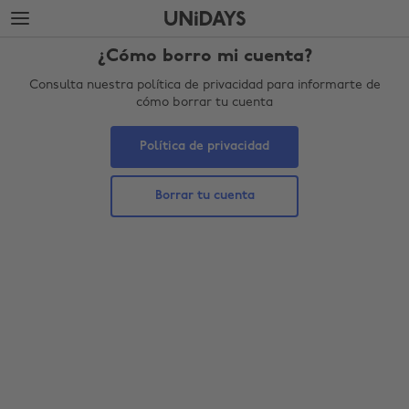
Saltar
Saltar
al
al
contenido
pie
¿Cómo borro mi cuenta?
principal
de
página
Consulta nuestra política de privacidad para informarte de
cómo borrar tu cuenta
Política de privacidad
Borrar tu cuenta
Cambiar región
Australia
Nederland
Belgique
New Zealand
Brasil
Norge
Canada
Österreich