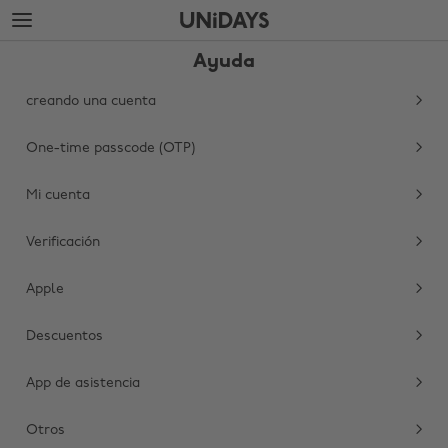
Saltar
Saltar
al
al
contenido
pie
Ayuda
principal
de
página
creando una cuenta
One-time passcode (OTP)
Mi cuenta
Verificación
Apple
Cambiar región
Descuentos
Australia
Nederland
Belgique
New Zealand
App de asistencia
Brasil
Norge
Otros
Canada
Österreich