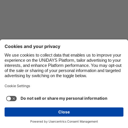
Danmark
Schweiz
Deutschland
Singapore
España
South Korea
France
Suomi
India
Sverige
Indonesia
United Kingdom
Ireland
United States
Italia
Việt Nam
Soporte
Términos de servicio
Política de cookies
Malaysia
ไทย
Configuración de cookies
Política de privacidad
México
Accesibilidad
Guatemala
Ver más
Carousel:Next
Copyright © UNiDAYS. Todos los derechos reservados.