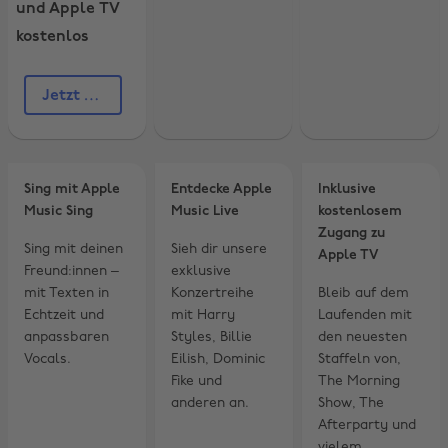
und Apple TV
Konzerte und
kostenlos
vieles mehr. Mit
Apple Music für
Studierende
erhältst du einen
Jetzt einlösen
reduzierten Preis
von
5.99 €/Monat
und hast
außerdem
Sing mit Apple
Entdecke Apple
Inklusive
kostenlosen
Music Sing
Music Live
kostenlosem
Zugang zu
Zugang zu
Apple TV.
Sing mit deinen
Sieh dir unsere
Apple TV
Freund:innen –
exklusive
mit Texten in
Konzertreihe
Bleib auf dem
Echtzeit und
mit Harry
Laufenden mit
anpassbaren
Styles, Billie
den neuesten
Vocals.
Eilish, Dominic
Staffeln von,
Fike und
The Morning
anderen an.
Show, The
Region ändern
Afterparty und
vielem