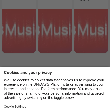
Australia
Nederland
Belgique
New Zealand
Brasil
Norge
Canada
Österreich
Danmark
Schweiz
Deutschland
Singapore
España
South Korea
France
Suomi
India
Sverige
Indonesia
United Kingdom
Kontakt
Unternehmen
Presse
Karriere
Impressum
Ireland
United States
Italia
Việt Nam
Support
Service-Bedingungen
Cookie-Richtlinie
Malaysia
ไทย