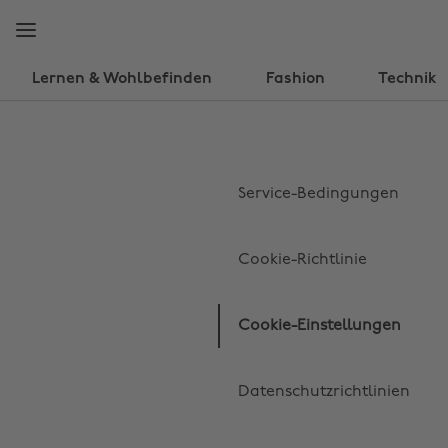
Weiter
Fußzeile
zur
überspringen
Hauptseite
Lernen & Wohlbefinden
Fashion
Technik
Service-Bedingungen
Cookie-Richtlinie
Cookie-Einstellungen
Datenschutzrichtlinien