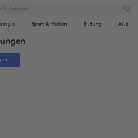
Search
festyle
Sport & Medien
Bildung
Alle
lungen
gen
Region ändern