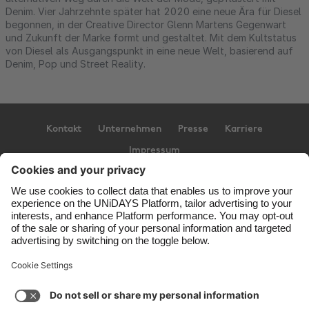
Denim. Vier Jahrzehnte später hat 2020 eine neue Ära für Diesel
begonnen, in der Creative Director Glenn Martens Gegenwart
und Zukunft der Marke formt und gestaltet. Mit dem Kultstatus
von Diesel als Ausgangspunkt in eine neue Welt, basierend auf
Denim, Pop und Street Reality.
Kontakt
Unternehmen
Presse
Karriere
Impressum
Support
Service-Bedingungen
Cookie-Richtlinie
Cookie-Einstellungen
Datenschutzrichtlinien