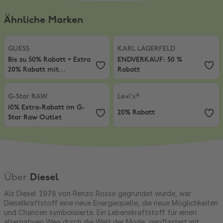
Ähnliche Marken
GUESS
,
Bis zu 50% Rabatt + Extra 20% Rabatt mit mindestens 2 Art
KARL LAGERFELD
,
ENDVERKAUF: 
GUESS
KARL LAGERFELD
Bis zu 50% Rabatt + Extra
ENDVERKAUF: 50 %
20% Rabatt mit
Rabatt
mindestens 2 Artiklen
G-Star RAW
,
10% Extra-Rabatt im G-Star Raw Outlet
Levi’s®
,
20% Rabatt
G-Star RAW
Levi’s®
10% Extra-Rabatt im G-
20% Rabatt
Star Raw Outlet
Über
Diesel
Als Diesel 1978 von Renzo Rosso gegründet wurde, war
Dieselkraftstoff eine neue Energiequelle, die neue Möglichkeiten
und Chancen symbolisierte. Ein Lebenskraftstoff für einen
alternativen Weg durch die Welt der Mode, gepflastert mit