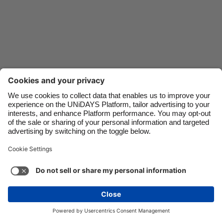
Danmark
Schweiz
Deutschland
Singapore
España
South Korea
France
Suomi
India
Sverige
Indonesia
United Kingdom
Ireland
United States
Italia
Việt Nam
Soporte
Términos de servicio
Política de cookies
Malaysia
ไทย
Configuración de cookies
Política de privacidad
México
Accesibilidad
Venezuela
Ver más
Carousel:Next
Copyright © UNiDAYS. Todos los derechos reservados.