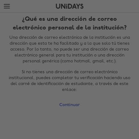
Saltar
Saltar
al
al
contenido
pie
¿Qué es una dirección de correo
principal
de
página
electrónico personal de la institución?
Una dirección de correo electrónico de la institución es una
dirección que esta te ha facilitado y a la que solo tú tienes
acceso. Por lo tanto, no puede ser una dirección de correo
electrónico general para tu institución o una dirección
personal genérica (como hotmail, gmail, etc.).
Si no tienes una dirección de correo electrónico
institucional, puedes completar tu verificación haciendo uso
del carné de identificación de estudiante, a través de este
enlace:
Cambiar región
Continuar
Australia
Nederland
Belgique
New Zealand
Brasil
Norge
Canada
Österreich