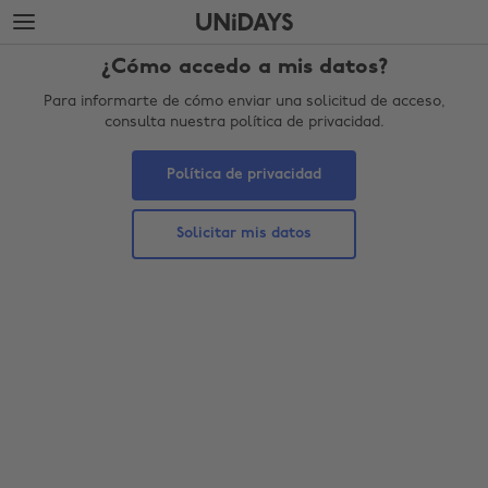
Saltar
Saltar
al
al
contenido
pie
¿Cómo accedo a mis datos?
principal
de
página
Para informarte de cómo enviar una solicitud de acceso,
consulta nuestra política de privacidad.
Política de privacidad
Solicitar mis datos
Cambiar región
Australia
Nederland
Belgique
New Zealand
Brasil
Norge
Canada
Österreich