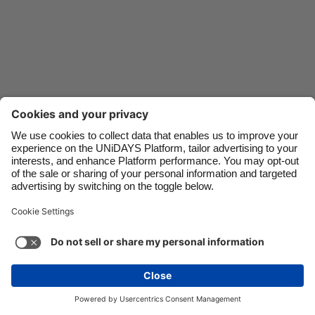
Danmark
Schweiz
Deutschland
Singapore
España
South Korea
France
Suomi
India
Sverige
Indonesia
United Kingdom
Ireland
United States
Italia
Việt Nam
Soporte
Términos de servicio
Política de cookies
Malaysia
ไทย
Configuración de cookies
Política de privacidad
México
Accesibilidad
Venezuela
Ver más
Carousel:Next
Copyright © UNiDAYS. Todos los derechos reservados.