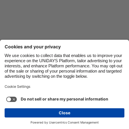
Danmark
Schweiz
Deutschland
Singapore
España
South Korea
France
Suomi
India
Sverige
Indonesia
United Kingdom
Ireland
United States
Italia
Việt Nam
Soporte
Términos de servicio
Política de cookies
Malaysia
ไทย
Configuración de cookies
Política de privacidad
México
Accesibilidad
Venezuela
Ver más
Carousel:Next
Copyright © UNiDAYS. Todos los derechos reservados.