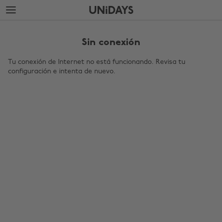
Saltar
Saltar
al
al
contenido
pie
principal
de
Sin conexión
página
Tu conexión de Internet no está funcionando. Revisa tu
configuración e intenta de nuevo.
Cambiar región
Australia
Nederland
Belgique
New Zealand
Brasil
Norge
Canada
Österreich