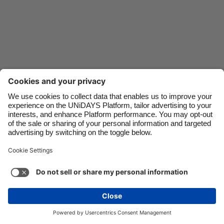
Danmark
Schweiz
Deutschland
Singapore
España
South Korea
France
Suomi
India
Sverige
Indonesia
United Kingdom
Ireland
United States
Italia
Việt Nam
Soporte
Términos de servicio
Política de cookies
Malaysia
ไทย
Configuración de cookies
Política de privacidad
México
Accesibilidad
Venezuela
Ver más
Carousel:Next
Copyright © UNiDAYS. Todos los derechos reservados.