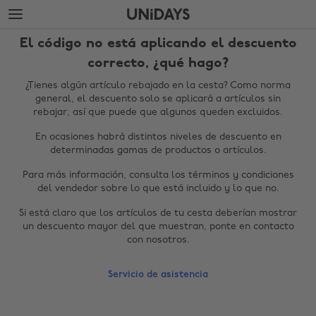
Saltar
Saltar
al
al
contenido
pie
El código no está aplicando el descuento
principal
de
página
correcto, ¿qué hago?
¿Tienes algún artículo rebajado en la cesta? Como norma
general, el descuento solo se aplicará a artículos sin
rebajar, así que puede que algunos queden excluidos.
En ocasiones habrá distintos niveles de descuento en
determinadas gamas de productos o artículos.
Para más información, consulta los términos y condiciones
del vendedor sobre lo que está incluido y lo que no.
Cambiar región
Si está claro que los artículos de tu cesta deberían mostrar
un descuento mayor del que muestran, ponte en contacto
Australia
Nederland
con nosotros.
Belgique
New Zealand
Servicio de asistencia
Brasil
Norge
Canada
Österreich