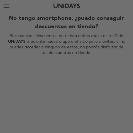
Saltar
Saltar
al
al
contenido
pie
No tengo smartphone, ¿puedo conseguir
principal
de
página
descuentos en tienda?
Para canjear descuentos en tienda debes mostrar tu iD de
UNiDAYS
mediante nuestra app o el sitio para móviles. Si no
puedes acceder a ninguno de estos, no podrás disfrutar de
los descuentos en tienda.
Cambiar región
Australia
Nederland
Belgique
New Zealand
Brasil
Norge
Canada
Österreich