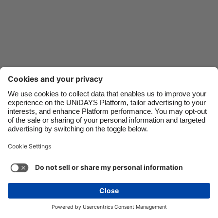
Danmark
Schweiz
Deutschland
Singapore
España
South Korea
France
Suomi
India
Sverige
Indonesia
United Kingdom
Ireland
United States
Italia
Việt Nam
Soporte
Términos de servicio
Política de cookies
Malaysia
ไทย
Configuración de cookies
Política de privacidad
México
Accesibilidad
Nicaragua
Ver más
Carousel:Next
Copyright © UNiDAYS. Todos los derechos reservados.