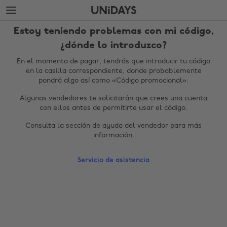
Saltar
Saltar
al
al
contenido
pie
Estoy teniendo problemas con mi código,
principal
de
página
¿dónde lo introduzco?
En el momento de pagar, tendrás que introducir tu código
en la casilla correspondiente, donde probablemente
pondrá algo así como «Código promocional».
Algunos vendedores te solicitarán que crees una cuenta
con ellos antes de permitirte usar el código.
Consulta la sección de ayuda del vendedor para más
información.
Cambiar región
Servicio de asistencia
Australia
Nederland
Belgique
New Zealand
Brasil
Norge
Canada
Österreich