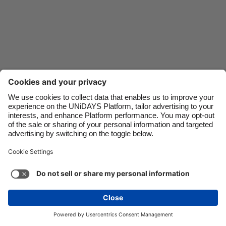
Danmark
Schweiz
Deutschland
Singapore
España
South Korea
France
Suomi
India
Sverige
Indonesia
United Kingdom
Ireland
United States
Italia
Việt Nam
Soporte
Términos de servicio
Política de cookies
Malaysia
ไทย
Configuración de cookies
Política de privacidad
México
Accesibilidad
Nicaragua
Ver más
Carousel:Next
Copyright © UNiDAYS. Todos los derechos reservados.