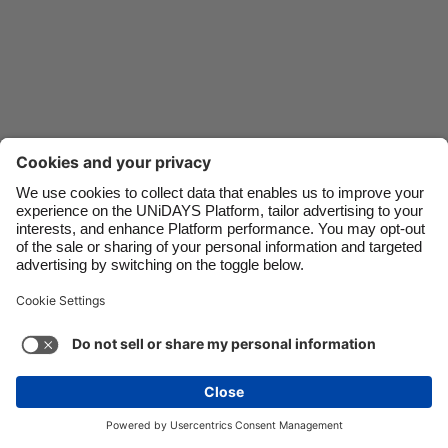
Danmark
Schweiz
Deutschland
Singapore
España
South Korea
France
Suomi
India
Sverige
Indonesia
United Kingdom
Ireland
United States
Italia
Việt Nam
Soporte
Términos de servicio
Política de cookies
Malaysia
ไทย
Configuración de cookies
Política de privacidad
México
Accesibilidad
Nicaragua
Ver más
Carousel:Next
Copyright © UNiDAYS. Todos los derechos reservados.