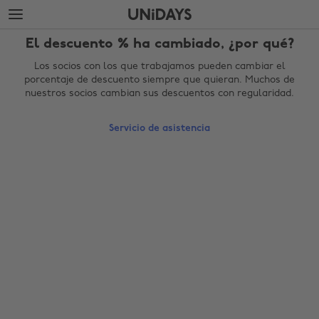
Saltar
Saltar
al
al
contenido
pie
El descuento % ha cambiado, ¿por qué?
principal
de
página
Los socios con los que trabajamos pueden cambiar el
porcentaje de descuento siempre que quieran. Muchos de
nuestros socios cambian sus descuentos con regularidad.
Servicio de asistencia
Cambiar región
Australia
Nederland
Belgique
New Zealand
Brasil
Norge
Canada
Österreich