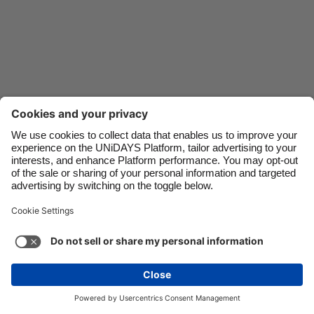
Danmark
Schweiz
Deutschland
Singapore
España
South Korea
France
Suomi
India
Sverige
Indonesia
United Kingdom
Ireland
United States
Italia
Việt Nam
Soporte
Términos de servicio
Política de cookies
Malaysia
ไทย
Configuración de cookies
Política de privacidad
México
Accesibilidad
Nicaragua
Ver más
Carousel:Next
Copyright © UNiDAYS. Todos los derechos reservados.