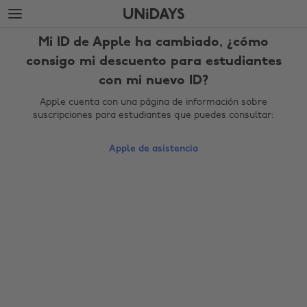
Saltar
Saltar
al
al
contenido
pie
Mi ID de Apple ha cambiado, ¿cómo
principal
de
página
consigo mi descuento para estudiantes
con mi nuevo ID?
Apple cuenta con una página de información sobre
suscripciones para estudiantes que puedes consultar:
Apple de asistencia
Cambiar región
Australia
Nederland
Belgique
New Zealand
Brasil
Norge
Canada
Österreich