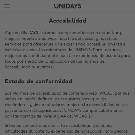
Saltar
Saltar
al
al
contenido
pie
principal
de
Accesibilidad
página
Aquí en UNiDAYS, estamos comprometidos con actualizar y
mejorar nuestro sitio web, nuestra aplicación y nuestros
servicios para ofrecerles una experiencia accesible, diversa e
inclusiva a todos los miembros de UNiDAYS. Para lograrlo,
mejoramos continuamente nuestra experiencia de usuario para
todos por medio de la aplicación de las normas de
accesibilidad relevantes.
Estado de conformidad
Cambiar región
Las Normas de accesibilidad de contenido web (WCAG, por sus
siglas en inglés) definen los requisitos para que los
Australia
Nederland
diseñadores y desarrolladores mejoren la accesibilidad de las
personas con discapacidades. UNiDAYS cumple cabalmente
Belgique
New Zealand
con las normas de Nivel A y AA del WCAG 2.1.
Brasil
Norge
Si tienes comentarios sobre la accesibilidad o si tienes
dificultades durante tu experiencia de navegación, comunícate
Canada
Österreich