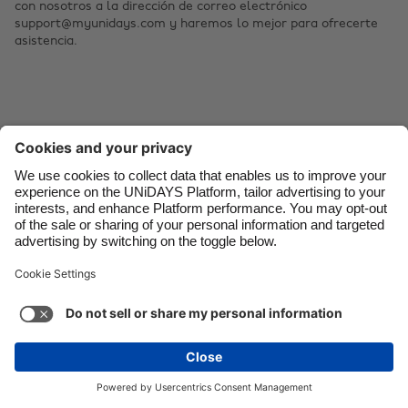
con nosotros a la dirección de correo electrónico
support@myunidays.com y haremos lo mejor para ofrecerte
Danmark
Schweiz
asistencia.
Deutschland
Singapore
España
South Korea
France
Suomi
India
Sverige
Indonesia
United Kingdom
Ireland
United States
Italia
Việt Nam
Soporte
Términos de servicio
Política de cookies
Malaysia
ไทย
Configuración de cookies
Política de privacidad
México
Accesibilidad
Nicaragua
Ver más
Carousel:Next
Copyright © UNiDAYS. Todos los derechos reservados.