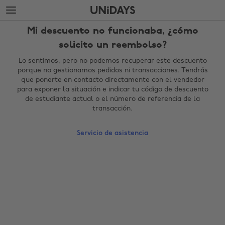
Saltar
Saltar
al
al
contenido
pie
Mi descuento no funcionaba, ¿cómo
principal
de
página
solicito un reembolso?
Lo sentimos, pero no podemos recuperar este descuento
porque no gestionamos pedidos ni transacciones. Tendrás
que ponerte en contacto directamente con el vendedor
para exponer la situación e indicar tu código de descuento
de estudiante actual o el número de referencia de la
transacción.
Servicio de asistencia
Cambiar región
Australia
Nederland
Belgique
New Zealand
Brasil
Norge
Canada
Österreich