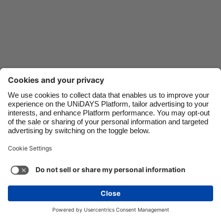
Danmark
Schweiz
Deutschland
Singapore
España
South Korea
France
Suomi
India
Sverige
Indonesia
United Kingdom
Ireland
United States
Italia
Việt Nam
Soporte
Términos de servicio
Política de cookies
Malaysia
ไทย
Configuración de cookies
Política de privacidad
México
Accesibilidad
Nicaragua
Ver más
Carousel:Next
Copyright © UNiDAYS. Todos los derechos reservados.