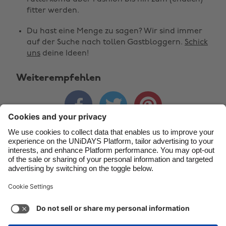
fitter werden.
Brasil
Norge
Du hast eine Menge zu sagen? Wir sind immer
Canada
Österreich
auf der Suche nach tollen Gastbloggern.
Schick
Danmark
Schweiz
uns
deine Ideen!
Deutschland
Singapore
Weiterempfehlen
España
South Korea



France
Suomi
India
Sverige
Indonesia
United Kingdom
Kontakt
Unternehmen
Presse
Karriere
Impressum
Ireland
United States
Italia
Việt Nam
Support
Service-Bedingungen
Cookie-Richtlinie
Malaysia
ไทย
Cookie-Einstellungen
Datenschutzrichtlinien
México
Zugänglichkeit
Werbeauskunft
Deutschland