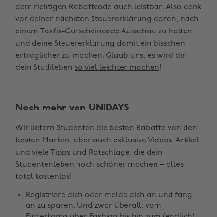
dem richtigen Rabattcode auch leistbar. Also denk
vor deiner nächsten Steuererklärung daran, nach
einem Taxfix-Gutscheincode Ausschau zu halten
und deine Steuererklärung damit ein bisschen
erträglicher zu machen. Glaub uns, es wird dir
dein Studileben
so viel leichter machen
!
Noch mehr von UNiDAYS
Wir liefern Studenten die besten Rabatte von den
besten Marken, aber auch exklusive Videos, Artikel
und viele Tipps und Ratschläge, die dein
Studentenleben noch schöner machen – alles
Region ändern
total kostenlos!
Registriere dich
oder
melde dich an
und fang
Australia
Nederland
an zu sparen. Und zwar überall: vom
Belgique
New Zealand
Futterkoma über Fashion bis hin zum (endlich)