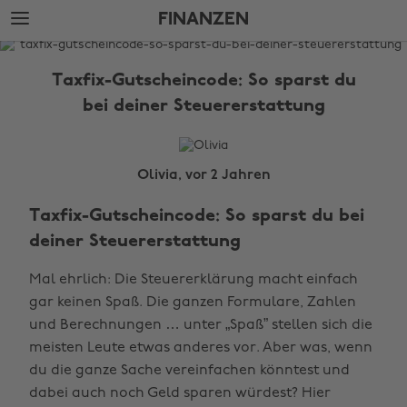
Weiter
Fußzeile
FINANZEN
zur
überspringen
Hauptseite
The
Edit
Taxfix-Gutscheincode: So sparst du
Finanzen
bei deiner Steuererstattung
Olivia, vor 2 Jahren
Taxfix-Gutscheincode: So sparst du bei
deiner Steuererstattung
Mal ehrlich: Die Steuererklärung macht einfach
gar keinen Spaß. Die ganzen Formulare, Zahlen
und Berechnungen … unter „Spaß” stellen sich die
meisten Leute etwas anderes vor. Aber was, wenn
du die ganze Sache vereinfachen könntest und
dabei auch noch Geld sparen würdest? Hier