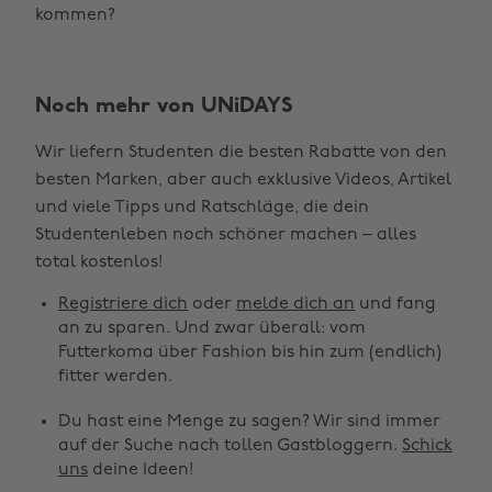
kommen?
Noch mehr von UNiDAYS
Wir liefern Studenten die besten Rabatte von den
besten Marken, aber auch exklusive Videos, Artikel
und viele Tipps und Ratschläge, die dein
Studentenleben noch schöner machen – alles
Region ändern
total kostenlos!
Registriere dich
oder
melde dich an
und fang
Australia
Nederland
an zu sparen. Und zwar überall: vom
Belgique
New Zealand
Futterkoma über Fashion bis hin zum (endlich)
fitter werden.
Brasil
Norge
Du hast eine Menge zu sagen? Wir sind immer
Canada
Österreich
auf der Suche nach tollen Gastbloggern.
Schick
Danmark
Schweiz
uns
deine Ideen!