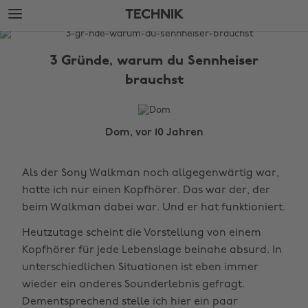
Weiter
Fußzeile
TECHNIK
zur
überspringen
Hauptseite
The
Edit
3 Gründe, warum du Sennheiser
Technik
brauchst
Dom, vor 10 Jahren
Als der Sony Walkman noch allgegenwärtig war,
hatte ich nur einen Kopfhörer. Das war der, der
beim Walkman dabei war. Und er hat funktioniert.
Heutzutage scheint die Vorstellung von einem
Kopfhörer für jede Lebenslage beinahe absurd. In
unterschiedlichen Situationen ist eben immer
wieder ein anderes Sounderlebnis gefragt.
Dementsprechend stelle ich hier ein paar