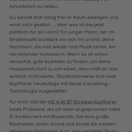
Schreibtisch zu reißen.
Du kannst dich völlig frei im Raum bewegen und
wirst nicht gestört … aber was ist das jetzt
plötzlich für ein Lärm? Ein junger Mann, der im
Straßencafé lautstark vor sich hin prahlt, deine
Nachbarn, die mal wieder laut Musik hören, ein
nervtötender Autoalarm. Wenn du eh schon
versuchst, gute Ausreden zu finden, um deine
Hausarbeit nicht zu schreiben, dann hilft dir das
wirklich nicht weiter. Glücklicherweise sind viele
Kopfhörer heutzutage mit Noise-Cancelling-
Technologie ausgestattet.
Für mich löst der
HD 4.40 BT Wireless-Kopfhörer
beide Probleme, die ich oben angesprochen habe.
Er funktioniert mit Bluetooth, hat eine große
Reichweite, tollen Sound und blockt die meisten
störenden Geräusche. Kurz: dein perfekter Study-