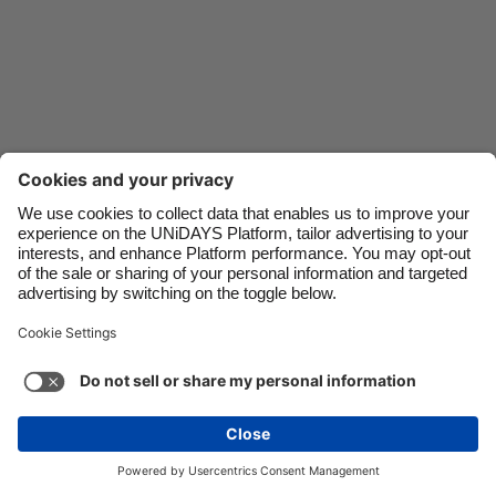
Canada
Österreich
Danmark
Schweiz
Deutschland
Singapore
España
South Korea
France
Suomi
India
Sverige
ติดต่อ
องค์กร
สื่อมวลชน
อาชีพ
Indonesia
United Kingdom
Ireland
United States
การสนับสนุน
เงื่อนไขการให้บริการ
นโยบายคุ้กกี้
Italia
Việt Nam
การตั้งค่าคุกกี้
นโยบายความเป็นส่วนตัว
การเข้าถึง
Malaysia
การเปิดเผยโฆษณา
ไทย
ดูเพิ่มเติม
Carousel:Next
สงวนลิขสิทธิ์โดย © UNiDAYS ทุกประการ