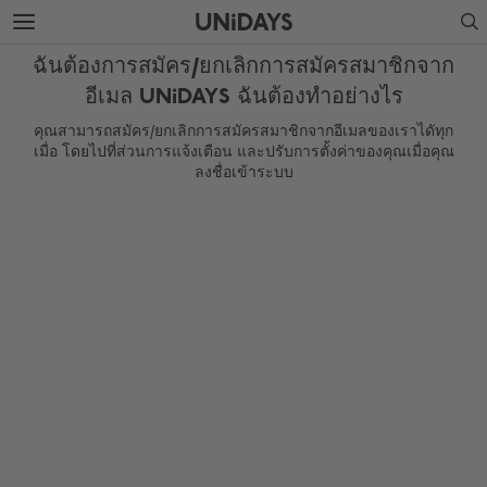
ข้าม
ข้าม
Search
ไป
ไป
ที่
ที่
ฉันต้องการสมัคร/ยกเลิกการสมัครสมาชิกจาก
เนื้อหา
ส่วน
หลัก
ท้าย
อีเมล UNiDAYS ฉันต้องทำอย่างไร
คุณสามารถสมัคร/ยกเลิกการสมัครสมาชิกจากอีเมลของเราไดัทุก
เมื่อ โดยไปที่ส่วนการแจ้งเตือน และปรับการตั้งค่าของคุณเมื่อคุณ
ลงชื่อเข้าระบบ
เปลี่ยนภูมิภาค
ไทย
México
Australia
Nederland
Belgique
New Zealand
Brasil
Norge