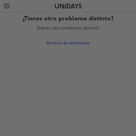
Saltar
Saltar
al
al
contenido
pie
¿Tienes otro problema distinto?
principal
de
página
¿Tienes otro problema distinto?
Servicio de asistencia
Cambiar región
Australia
Nederland
Belgique
New Zealand
Brasil
Norge
Canada
Österreich