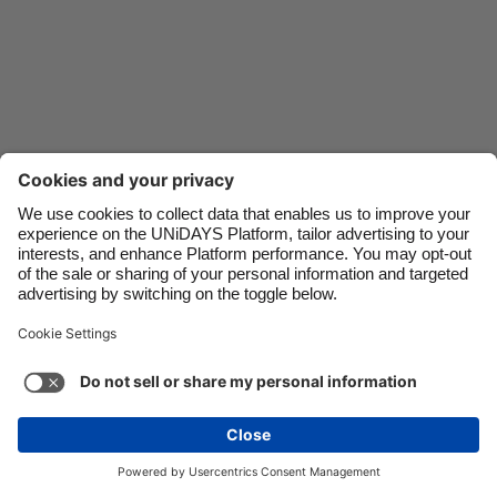
Danmark
Schweiz
Deutschland
Singapore
España
South Korea
France
Suomi
India
Sverige
Indonesia
United Kingdom
Ireland
United States
Italia
Việt Nam
Soporte
Términos de servicio
Política de cookies
Malaysia
ไทย
Configuración de cookies
Política de privacidad
México
Accesibilidad
Paraguay
Ver más
Carousel:Next
Copyright © UNiDAYS. Todos los derechos reservados.