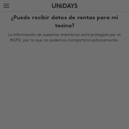
Saltar
Saltar
al
al
contenido
pie
¿Puedo recibir datos de ventas para mi
principal
de
página
tesina?
La información de nuestros miembros está protegida por el
RGPD, por lo que no podemos compartirla públicamente.
Cambiar región
Australia
Nederland
Belgique
New Zealand
Brasil
Norge
Canada
Österreich