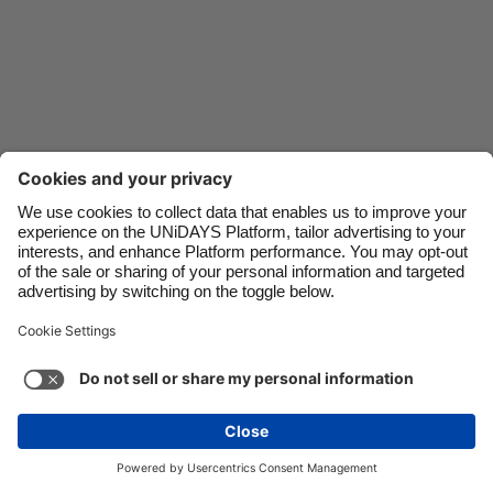
Danmark
Schweiz
Deutschland
Singapore
España
South Korea
France
Suomi
India
Sverige
Indonesia
United Kingdom
Ireland
United States
Italia
Việt Nam
Soporte
Términos de servicio
Política de cookies
Malaysia
ไทย
Configuración de cookies
Política de privacidad
México
Accesibilidad
Paraguay
Ver más
Carousel:Next
Copyright © UNiDAYS. Todos los derechos reservados.