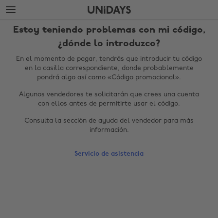
Saltar
Saltar
al
al
contenido
pie
Estoy teniendo problemas con mi código,
principal
de
página
¿dónde lo introduzco?
En el momento de pagar, tendrás que introducir tu código
en la casilla correspondiente, donde probablemente
pondrá algo así como «Código promocional».
Algunos vendedores te solicitarán que crees una cuenta
con ellos antes de permitirte usar el código.
Consulta la sección de ayuda del vendedor para más
información.
Cambiar región
Servicio de asistencia
Australia
Nederland
Belgique
New Zealand
Brasil
Norge
Canada
Österreich