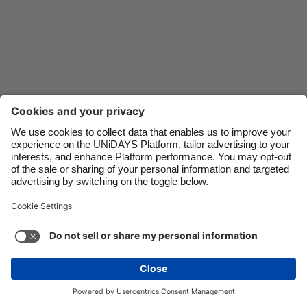
Danmark
Schweiz
Deutschland
Singapore
España
South Korea
France
Suomi
India
Sverige
Indonesia
United Kingdom
Ireland
United States
Italia
Việt Nam
Soporte
Términos de servicio
Política de cookies
Malaysia
ไทย
Configuración de cookies
Política de privacidad
México
Accesibilidad
Paraguay
Ver más
Carousel:Next
Copyright © UNiDAYS. Todos los derechos reservados.