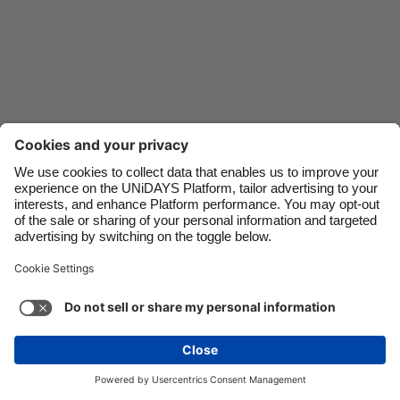
Danmark
Schweiz
Deutschland
Singapore
España
South Korea
France
Suomi
India
Sverige
Indonesia
United Kingdom
Ireland
United States
Italia
Việt Nam
Soporte
Términos de servicio
Política de cookies
Malaysia
ไทย
Configuración de cookies
Política de privacidad
México
Accesibilidad
Paraguay
Ver más
Carousel:Next
Copyright © UNiDAYS. Todos los derechos reservados.