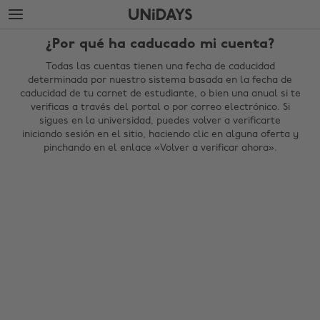
Saltar
Saltar
al
al
contenido
pie
¿Por qué ha caducado mi cuenta?
principal
de
página
Todas las cuentas tienen una fecha de caducidad
determinada por nuestro sistema basada en la fecha de
caducidad de tu carnet de estudiante, o bien una anual si te
verificas a través del portal o por correo electrónico. Si
sigues en la universidad, puedes volver a verificarte
iniciando sesión en el sitio, haciendo clic en alguna oferta y
pinchando en el enlace «Volver a verificar ahora».
Cambiar región
Australia
Nederland
Belgique
New Zealand
Brasil
Norge
Canada
Österreich