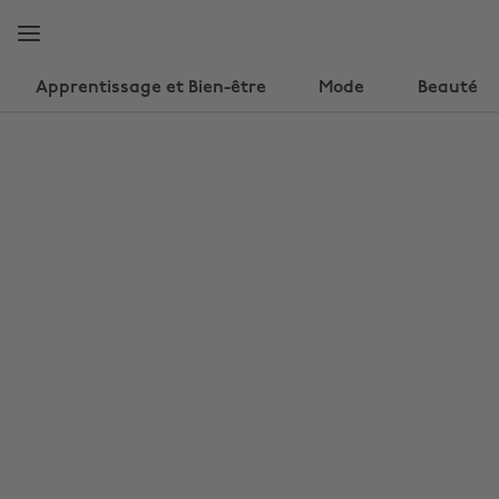
Accéder
Accéder
directement
directement
au
au
contenu
pied
Apprentissage et Bien-être
Mode
Beauté
principal
de
page