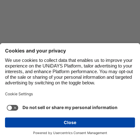
Danmark
Schweiz
Deutschland
Singapore
España
South Korea
France
Suomi
India
Sverige
Nous contacter
Entreprise
Presse
Carrières
Indonesia
United Kingdom
Ireland
United States
Italia
Việt Nam
Assistance
Conditions générales d’utilisation
Politique en matière de cookies
Paramètres des cookies
Malaysia
ไทย
Politique de confidentialité
Accessibilité
México
Divulgation publicitaire
France
Voir plus
Carousel:Next
Copyright © UNiDAYS®. Tous droits réservés.