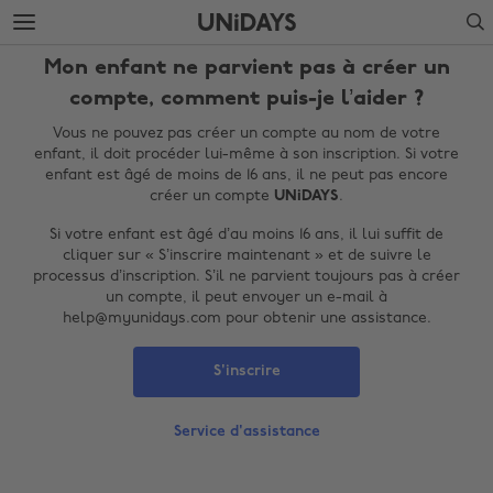
Accéder
Accéder
Search
directement
directement
au
au
Mon enfant ne parvient pas à créer un
contenu
pied
principal
de
compte, comment puis-je l’aider ?
page
Vous ne pouvez pas créer un compte au nom de votre
enfant, il doit procéder lui-même à son inscription. Si votre
enfant est âgé de moins de 16 ans, il ne peut pas encore
créer un compte
UNiDAYS
.
Si votre enfant est âgé d’au moins 16 ans, il lui suffit de
cliquer sur « S’inscrire maintenant » et de suivre le
processus d’inscription. S’il ne parvient toujours pas à créer
un compte, il peut envoyer un e-mail à
help@myunidays.com pour obtenir une assistance.
Modifier la région
S'inscrire
Australia
Nederland
Belgique
New Zealand
Service d'assistance
Brasil
Norge
Canada
Österreich