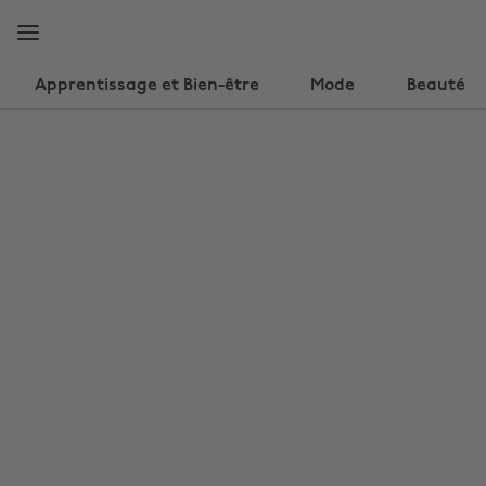
Accéder
Accéder
directement
directement
au
au
contenu
pied
Apprentissage et Bien-être
Mode
Beauté
principal
de
page