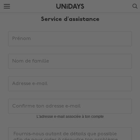
Accéder
Accéder
Search
directement
directement
au
au
Service d’assistance
contenu
pied
principal
de
page
Informations
Prénom
concernant
les
demandes
Nom
d'aide
de
famille
Adresse
e-
mail
Confirme
ton
adresse
L'adresse e-mail associée à ton compte
e-
mail
Message
Modifier la région