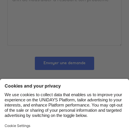
Australia
Nederland
Belgique
New Zealand
Brasil
Norge
Canada
Österreich
Danmark
Schweiz
Deutschland
Singapore
Envoyer une demande
España
South Korea
France
Suomi
India
Sverige
Nous contacter
Entreprise
Presse
Carrières
Indonesia
United Kingdom
Ireland
United States
Italia
Việt Nam
Assistance
Conditions générales d’utilisation
Politique en matière de cookies
Paramètres des cookies
Malaysia
ไทย