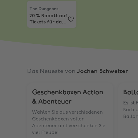
The Dungeons
,
20 % Rabatt auf Tickets für d
The Dungeons
20 % Rabatt auf
Tickets für das
Hamburg
Dungeon
Das Neueste von
Jochen Schweizer
Geschenkboxen Action
Ball
& Abenteuer
Es ist
Korb 
Wählen Sie aus verschiedenen
Ballon
Geschenkboxen voller
Abenteuer und verschenken Sie
viel Freude!