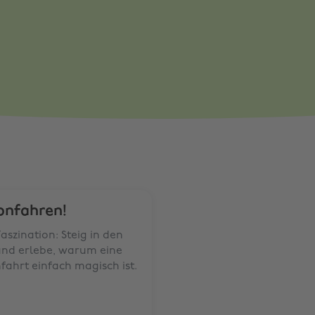
as Hamburg Dungeon
onfahren!
 Faszination: Steig in den
und erlebe, warum eine
fahrt einfach magisch ist.