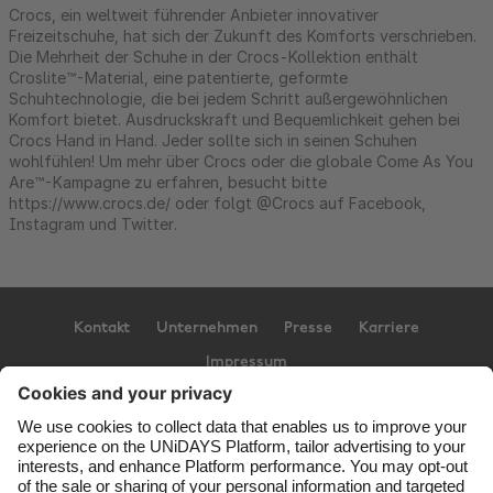
Crocs, ein weltweit führender Anbieter innovativer
Freizeitschuhe, hat sich der Zukunft des Komforts verschrieben.
Die Mehrheit der Schuhe in der Crocs-Kollektion enthält
Croslite™-Material, eine patentierte, geformte
Schuhtechnologie, die bei jedem Schritt außergewöhnlichen
Komfort bietet. Ausdruckskraft und Bequemlichkeit gehen bei
Crocs Hand in Hand. Jeder sollte sich in seinen Schuhen
wohlfühlen! Um mehr über Crocs oder die globale Come As You
Are™-Kampagne zu erfahren, besucht bitte
https://www.crocs.de/ oder folgt @Crocs auf Facebook,
Instagram und Twitter.
Kontakt
Unternehmen
Presse
Karriere
Impressum