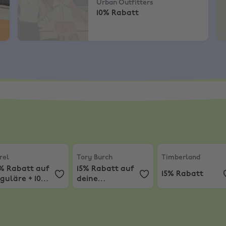
Urban Outfitters
10% Rabatt
les
el
,
15% Rabatt auf reguläre + 10% Rabatt auf Sale-Artikel
Tory Burch
,
15% Rabatt auf deine Beste
Timberland
,
15% 
rel
Tory Burch
Timberland
5% Rabatt auf
15% Rabatt auf
15% Rabatt
guläre + 10%
deine
abatt auf
Bestellung über
le-Artikel
200€