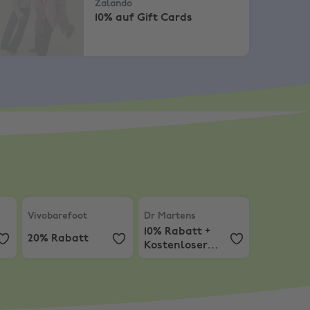
Zalando
10% auf Gift Cards
llung über 200€
Rabatt
Vivobarefoot
,
20% Rabatt
Dr Martens
,
10% Rabatt + Kosten
Vivobarefoot
Dr Martens
10% Rabatt +
20% Rabatt
Kostenloser
Versand