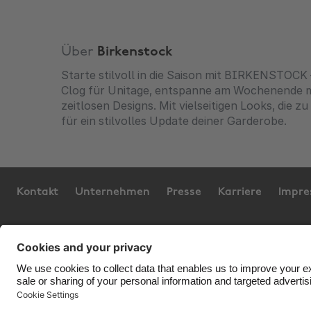
Über
Birkenstock
Starte stilvoll in die Saison mit BIRKENSTOCK
Clog für Unitage, entspanne am Wochenende mi
zeitlosen Designs. Mit vielseitigen Looks, die
für ein stilvolles Update deiner Garderobe.
Kontakt
Unternehmen
Presse
Karriere
Impr
Support
Service-Bedingungen
Cookie-Richtli