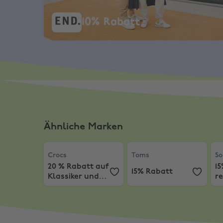
10% Rabatt
Ähnliche Marken
Crocs
,
20 % Rabatt auf Klassiker und andere Sty
Toms
,
15% Rabatt
Sor
Crocs
Toms
So
20 % Rabatt auf
1
15% Rabatt
Klassiker und
re
andere Styles
R
Sa