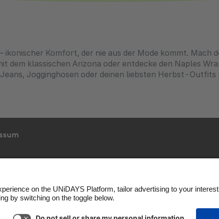
 – ikonischer Komfort, der nie aus der Mode kommt. Mach 
t dem klassischen Arizona oder entdecke den Naples Wra
 zu Jeans, Jogginghosen oder deinen liebsten Herbst-Outfi
essum
nie
Cookie-Einstellungen
Datenschutzrichtlinien
Zu