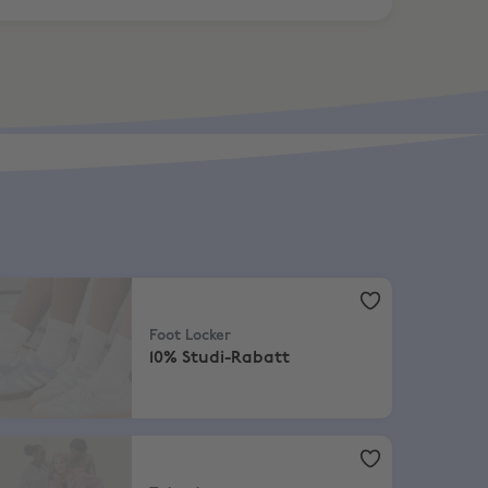
ot Locker
,
10% Studi-Rabatt
Foot Locker
10% Studi-Rabatt
lando
,
10% auf Gift Cards