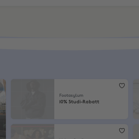
Footasylum
,
10% Studi-Rabatt
Fo
Footasylum
10% Studi-Rabatt
Urban Outfitters
,
10% Rabatt
Za