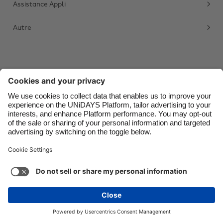
Assistance Appli
Danmark
Schweiz
Autre
Deutschland
Singapore
España
South Korea
France
Suomi
India
Sverige
Contact
Entreprise
Presse
Carrières
Indonesia
United Kingdom
Ireland
United States
Italia
Việt Nam
Assistance
Conditions d'utilisation
Politique d’utilisation des témoins
Malaysia
ไทย
Paramètres des témoins
Politique de confidentialité
México
Accessibilité
Divulgation publicitaire
Canada
Voir plus
Carousel:Next
Droits d'auteur © UNiDAYS. Tous droits réservés.