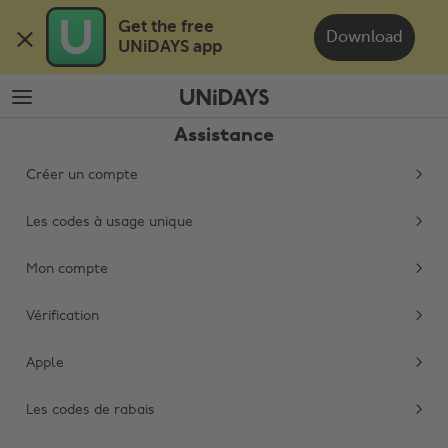
Passer
Passer
Get the free 

au
au
Download
UNiDAYS app
contenu
pied
principal
de
page
Assistance
Créer un compte
Les codes à usage unique
Mon compte
Modifier la région
Vérification
Australia
Nederland
Apple
Belgique
New Zealand
Brasil
Norge
Les codes de rabais
Canada
Österreich