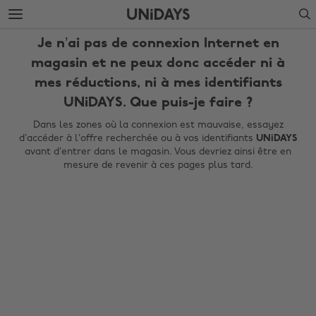
Accéder
Accéder
Search
directement
directement
au
au
Je n’ai pas de connexion Internet en
contenu
pied
principal
de
magasin et ne peux donc accéder ni à
page
mes réductions, ni à mes identifiants
UNiDAYS. Que puis-je faire ?
Dans les zones où la connexion est mauvaise, essayez
d’accéder à l’offre recherchée ou à vos identifiants
UNiDAYS
avant d’entrer dans le magasin. Vous devriez ainsi être en
mesure de revenir à ces pages plus tard.
Modifier la région
Australia
Nederland
Belgique
New Zealand
Brasil
Norge
Canada
Österreich