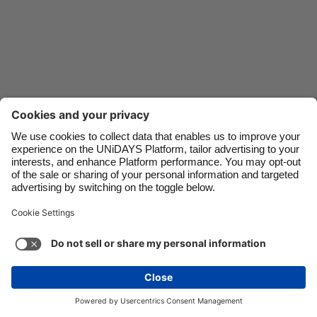
Danmark
Schweiz
Deutschland
Singapore
España
South Korea
France
Suomi
India
Sverige
Nous contacter
Entreprise
Presse
Carrières
Indonesia
United Kingdom
Ireland
United States
Italia
Việt Nam
Assistance
Conditions générales d’utilisation
Politique en matière de cookies
Paramètres des cookies
Malaysia
ไทย
Politique de confidentialité
Accessibilité
México
Divulgation publicitaire
Belgique
Voir plus
Carousel:Next
Copyright © UNiDAYS®. Tous droits réservés.