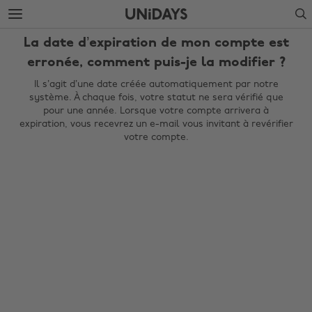
Accéder
Accéder
Search
directement
directement
au
au
La date d’expiration de mon compte est
contenu
pied
principal
de
erronée, comment puis-je la modifier ?
page
Il s’agit d’une date créée automatiquement par notre
système. À chaque fois, votre statut ne sera vérifié que
pour une année. Lorsque votre compte arrivera à
expiration, vous recevrez un e-mail vous invitant à revérifier
votre compte.
Modifier la région
Australia
Nederland
Belgique
New Zealand
Brasil
Norge
Canada
Österreich