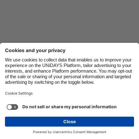
Danmark
Schweiz
Deutschland
Singapore
España
South Korea
France
Suomi
India
Sverige
Nous contacter
Entreprise
Presse
Carrières
Indonesia
United Kingdom
Ireland
United States
Italia
Việt Nam
Assistance
Conditions générales d’utilisation
Politique en matière de cookies
Paramètres des cookies
Malaysia
ไทย
Politique de confidentialité
Accessibilité
México
Divulgation publicitaire
Belgique
Voir plus
Carousel:Next
Copyright © UNiDAYS®. Tous droits réservés.