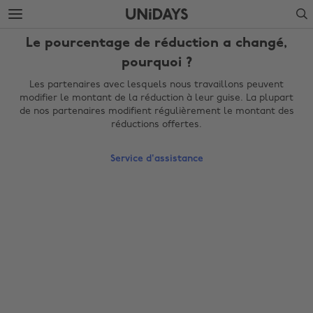
Accéder
Accéder
Search
directement
directement
au
au
Le pourcentage de réduction a changé,
contenu
pied
principal
de
pourquoi ?
page
Les partenaires avec lesquels nous travaillons peuvent
modifier le montant de la réduction à leur guise. La plupart
de nos partenaires modifient régulièrement le montant des
réductions offertes.
Service d'assistance
Modifier la région
Australia
Nederland
Belgique
New Zealand
Brasil
Norge
Canada
Österreich