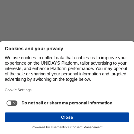
Danmark
Schweiz
Deutschland
Singapore
España
South Korea
France
Suomi
India
Sverige
Nous contacter
Entreprise
Presse
Carrières
Indonesia
United Kingdom
Ireland
United States
Italia
Việt Nam
Assistance
Conditions générales d’utilisation
Politique en matière de cookies
Paramètres des cookies
Malaysia
ไทย
Politique de confidentialité
Accessibilité
México
Divulgation publicitaire
Belgique
Voir plus
Carousel:Next
Copyright © UNiDAYS®. Tous droits réservés.