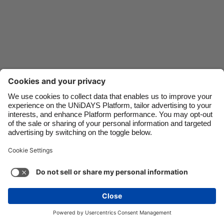
Danmark
Schweiz
Deutschland
Singapore
España
South Korea
France
Suomi
India
Sverige
Nous contacter
Entreprise
Presse
Carrières
Indonesia
United Kingdom
Ireland
United States
Italia
Việt Nam
Assistance
Conditions générales d’utilisation
Politique en matière de cookies
Paramètres des cookies
Malaysia
ไทย
Politique de confidentialité
Accessibilité
México
Divulgation publicitaire
Belgique
Voir plus
Carousel:Next
Copyright © UNiDAYS®. Tous droits réservés.