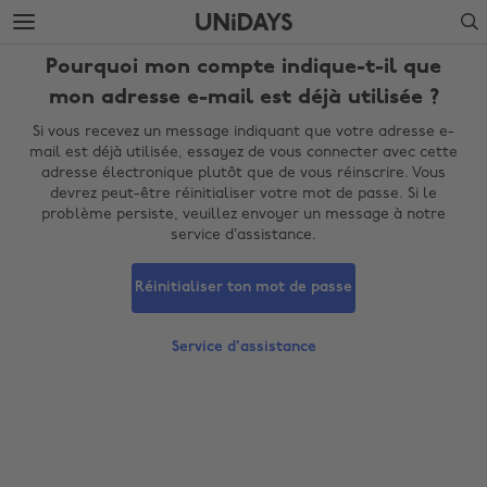
Accéder
Accéder
Search
directement
directement
au
au
Pourquoi mon compte indique-t-il que
contenu
pied
principal
de
mon adresse e-mail est déjà utilisée ?
page
Si vous recevez un message indiquant que votre adresse e-
mail est déjà utilisée, essayez de vous connecter avec cette
adresse électronique plutôt que de vous réinscrire. Vous
devrez peut-être réinitialiser votre mot de passe. Si le
problème persiste, veuillez envoyer un message à notre
service d’assistance.
Réinitialiser ton mot de passe
Modifier la région
Service d'assistance
Australia
Nederland
Belgique
New Zealand
Brasil
Norge
Canada
Österreich