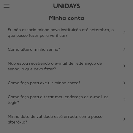
Avançar
Avançar
para
para
conteúdo
rodapé
Minha conta
principal
Eu não associo minha nova instituição até setembro, o
que posso fazer para verificar?
Como altero minha senha?
Não estou recebendo o e-mail de redefinição de
senha, o que devo fazer?
Como faço para excluir minha conta?
Como faço para alterar meu endereço de e-mail de
login?
Minha data de validade está errada, como posso
alterá-la?