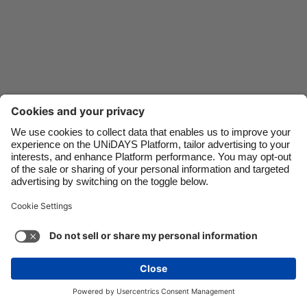
Danmark
Schweiz
Deutschland
Singapore
España
South Korea
France
Suomi
India
Sverige
Indonesia
United Kingdom
Ireland
United States
Italia
Việt Nam
Apoio
Termos do Serviço
Política de Cookies
Malaysia
ไทย
Configurações de Cookie
Política de Privacidade
México
Acessibilidade
Portugal
See more
Carousel:Next
Copyright © UNiDAYS. Todos os direitos reservados.