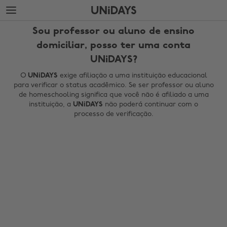
Avançar
Avançar
para
para
conteúdo
rodapé
Sou professor ou aluno de ensino
principal
domiciliar, posso ter uma conta
UNiDAYS?
O
UNiDAYS
exige afiliação a uma instituição educacional
para verificar o status acadêmico. Se ser professor ou aluno
de homeschooling significa que você não é afiliado a uma
instituição, a
UNiDAYS
não poderá continuar com o
processo de verificação.
Mudar região
Australia
Nederland
Belgique
New Zealand
Brasil
Norge
Canada
Österreich