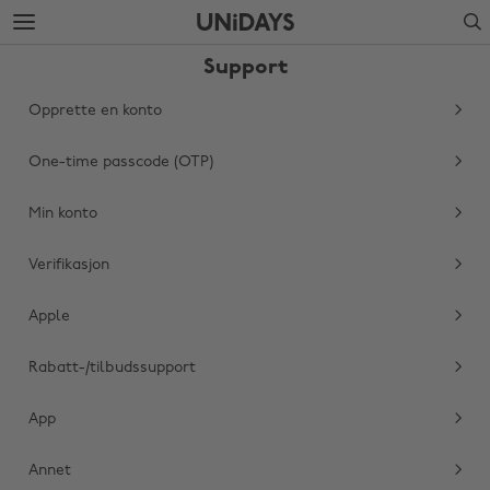
Gå
Gå
Search
til
nederst
hovedinnhold
på
Support
siden
Opprette en konto
One-time passcode (OTP)
Min konto
Verifikasjon
Apple
Endre region
Rabatt-/tilbudssupport
Australia
Nederland
Belgique
New Zealand
App
Brasil
Norge
Annet
Canada
Schweiz