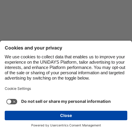
Danmark
Singapore
Deutschland
South Korea
España
Suomi
France
Sverige
India
United Kingdom
Kontakt
For bedrifter
Presse
Karriere
Indonesia
United States
Ireland
Việt Nam
Italia
Österreich
Support
Servicevilkår
Retningslinjene for informasjonskapsler
Malaysia
ไทย
Innstillinger for informasjonskapsler
Personvernvilkår
México
Tilgjengelighet
Retningslinjer for reklame
Norge
Se mer
Carousel:Next
Opphavsrett © UNiDAYS. Med enerett.