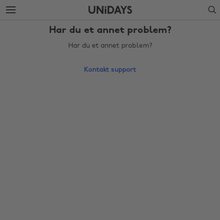
Gå
Gå
Search
til
nederst
hovedinnhold
på
Har du et annet problem?
siden
Har du et annet problem?
Kontakt support
Endre region
Australia
Nederland
Belgique
New Zealand
Brasil
Norge
Canada
Schweiz