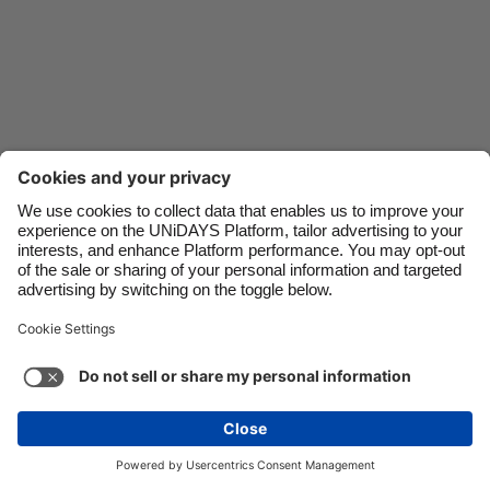
Danmark
Singapore
Deutschland
South Korea
España
Suomi
France
Sverige
India
United Kingdom
Kontakt
For bedrifter
Presse
Karriere
Indonesia
United States
Ireland
Việt Nam
Italia
Österreich
Support
Servicevilkår
Retningslinjene for informasjonskapsler
Malaysia
ไทย
Innstillinger for informasjonskapsler
Personvernvilkår
México
Tilgjengelighet
Retningslinjer for reklame
Norge
Se mer
Carousel:Next
Opphavsrett © UNiDAYS. Med enerett.