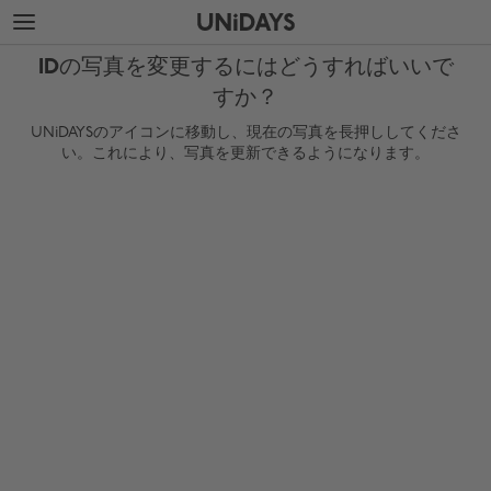
メ
フ
イ
ッ
ン
タ
IDの写真を変更するにはどうすればいいで
コ
ー
ン
に
すか？
テ
ス
UNiDAYSのアイコンに移動し、現在の写真を長押ししてくださ
ン
キ
い。これにより、写真を更新できるようになります。
ツ
ッ
に
プ
ス
キ
ッ
プ
地域を変更する
Australia
Nederland
Belgique
New Zealand
Brasil
Norge
Canada
Österreich