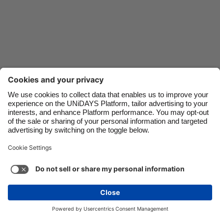
Danmark
Schweiz
Deutschland
Singapore
España
South Korea
France
Suomi
India
Sverige
Indonesia
United Kingdom
Ireland
United States
Italia
Việt Nam
Malaysia
ไทย
サポート
利用規約
Cookieポリシー
Cookie設定
México
プライバシーポリシー
アクセシビリティ
日本
続きを見る
Carousel:Next
Copyright © UNIDAYS.無断転載を禁じます。