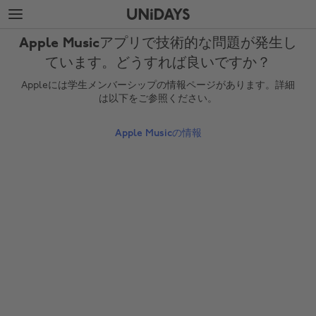
メ
フ
イ
ッ
ン
タ
Apple Musicアプリで技術的な問題が発生し
コ
ー
ン
に
ています。どうすれば良いですか？
テ
ス
Appleには学生メンバーシップの情報ページがあります。詳細
ン
キ
は以下をご参照ください。
ツ
ッ
に
プ
ス
Apple Musicの情報
キ
ッ
プ
地域を変更する
Australia
Nederland
Belgique
New Zealand
Brasil
Norge
Canada
Österreich