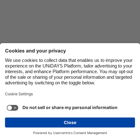
Danmark
Schweiz
Deutschland
Singapore
España
South Korea
France
Suomi
India
Sverige
Indonesia
United Kingdom
Ireland
United States
Italia
Việt Nam
Malaysia
ไทย
サポート
利用規約
Cookieポリシー
Cookie設定
México
プライバシーポリシー
アクセシビリティ
日本
続きを見る
Carousel:Next
Copyright © UNIDAYS.無断転載を禁じます。